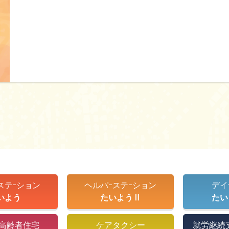
ステｰション
ヘルパｰステｰション
デイ
いよう
たいようⅡ
たい
ｽ付高齢者住宅
ケアタクシー
就労継続