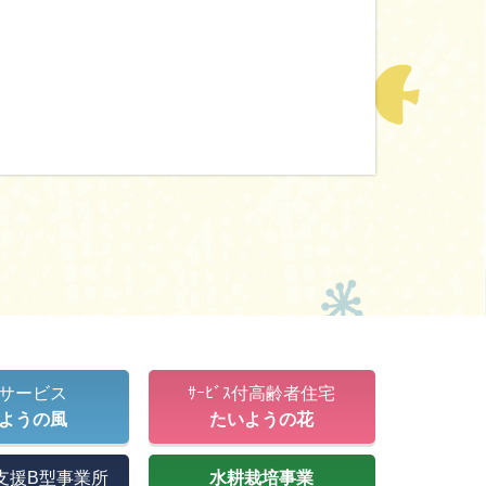
サービス
ｻｰﾋﾞｽ付高齢者住宅
ようの風
たいようの花
支援B型事業所
水耕栽培事業