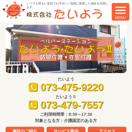
いつでも明るい笑顔でお手伝い♪ 地域に密着した福祉を目指し
ます。
toggle
naviga
MENU
たいよう
073-475-9220
たいようⅡ
073-479-7557
ご利用時間帯：8:30～17:30
対象となる方：介護認定のある方
施設のご紹介
サービス案内
アクセス