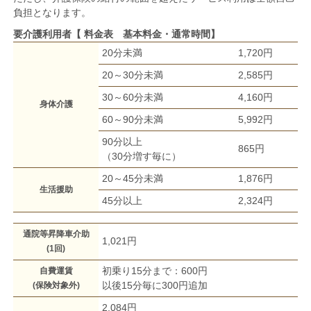
負担となります。
要介護利用者【 料金表 基本料金・通常時間】
20分未満
1,720円
20～30分未満
2,585円
30～60分未満
4,160円
身体介護
60～90分未満
5,992円
90分以上
865円
（30分増す毎に）
20～45分未満
1,876円
生活援助
45分以上
2,324円
通院等昇降車介助
1,021円
(1回)
初乗り15分まで：600円
自費運賃
以後15分毎に300円追加
(保険対象外)
2,084円