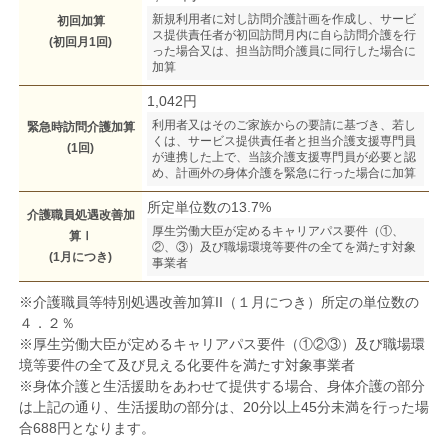
新規利用者に対し訪問介護計画を作成し、サービ
初回加算
ス提供責任者が初回訪問月内に自ら訪問介護を行
(初回月1回)
った場合又は、担当訪問介護員に同行した場合に
加算
1,042円
利用者又はそのご家族からの要請に基づき、若し
緊急時訪問介護加算
くは、サービス提供責任者と担当介護支援専門員
(1回)
が連携した上で、当該介護支援専門員が必要と認
め、計画外の身体介護を緊急に行った場合に加算
所定単位数の13.7%
介護職員処遇改善加
厚生労働大臣が定めるキャリアパス要件（①、
算Ⅰ
②、③）及び職場環境等要件の全てを満たす対象
(1月につき)
事業者
※介護職員等特別処遇改善加算II（１月につき）所定の単位数の
４．２％
※厚生労働大臣が定めるキャリアパス要件（①②③）及び職場環
境等要件の全て及び見える化要件を満たす対象事業者
※身体介護と生活援助をあわせて提供する場合、身体介護の部分
は上記の通り、生活援助の部分は、20分以上45分未満を行った場
合688円となります。