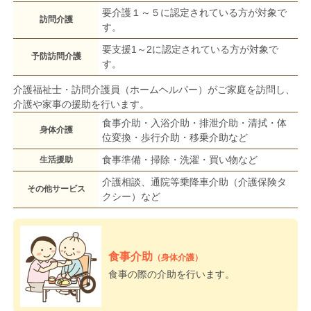
要介護１～５に認定されている方が対象で
訪問介護
す。
要支援1～2に認定されている方が対象で
予防訪問介護
す。
介護福祉士・訪問介護員（ホームヘルパー）がご家庭を訪問し、
介護や家事の援助を行います。
食事介助・入浴介助・排泄介助・清拭・体
身体介護
位変換・歩行介助・移乗介助など
食事準備・掃除・洗濯・買い物など
生活援助
介護相談、通院等乗降車介助（介護保険タ
その他サービス
クシー）など
食事介助
（身体介護）
食事の際の介助を行います。