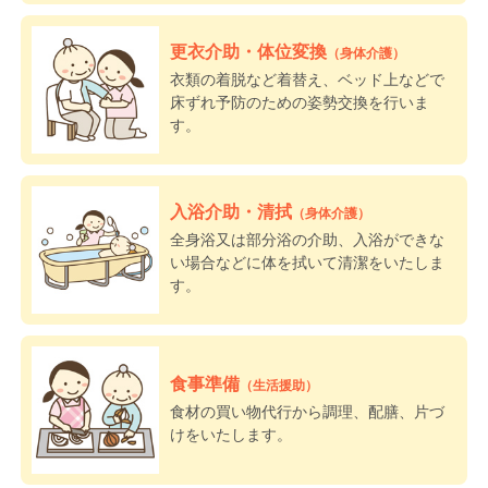
更衣介助・体位変換
（身体介護）
衣類の着脱など着替え、ベッド上などで
床ずれ予防のための姿勢交換を行いま
す。
入浴介助・清拭
（身体介護）
全身浴又は部分浴の介助、入浴ができな
い場合などに体を拭いて清潔をいたしま
す。
食事準備
（生活援助）
食材の買い物代行から調理、配膳、片づ
けをいたします。